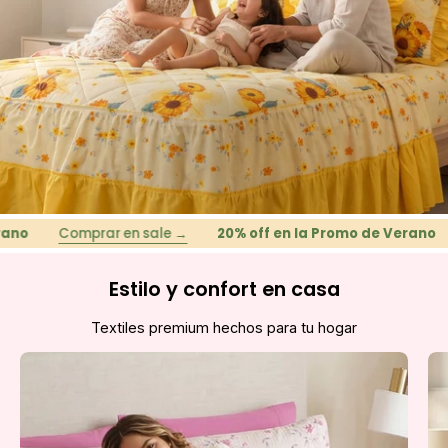
Comprar en sale →
20% off en la Promo de Verano
Co
Estilo y confort en casa
Textiles premium hechos para tu hogar