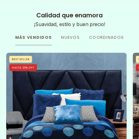
Calidad que enamora
¡Suavidad, estilo y buen precio!
MÁS VENDIDOS
NUEVOS
COORDINADOS
Cobertor
BEST SELLER
Flannel
HASTA 20% OFF
Con
Borrega
Sfera