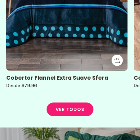
Cobertor Flannel Extra Suave Sfera
Co
Desde $79.96
De
VER TODOS