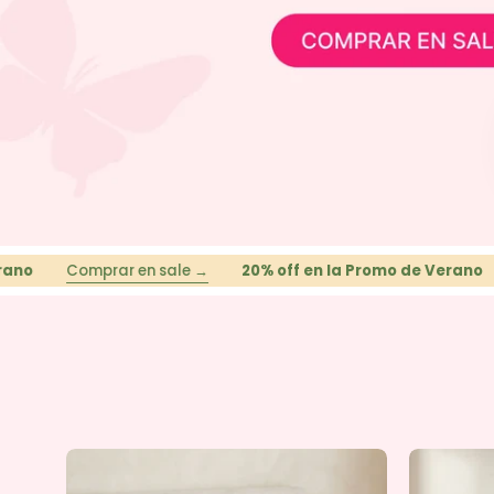
omprar en sale →
20% off en la Promo de Verano
Comprar