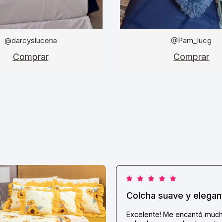
@darcyslucena
@Pam_lucg
Comprar
Comprar
Colcha suave y elegan
Excelente! Me encantó much