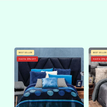
Cobertor
BEST SELLER
BEST SELLER
Flannel
HASTA 20% OFF
HASTA 20% 
Con
Borrega
Sfera