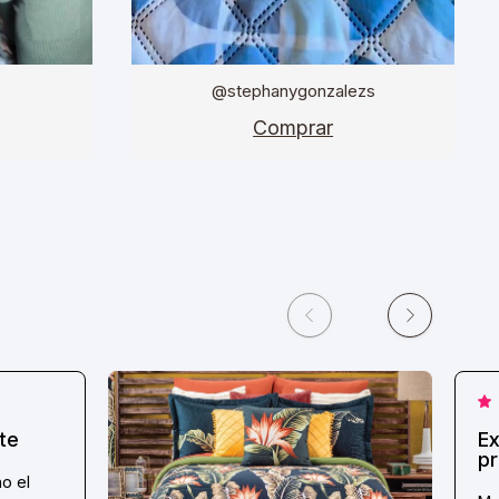
@stephanygonzalezs
Comprar
te
Ex
pr
o el