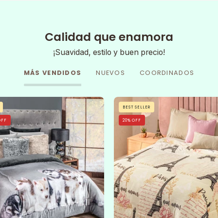
Calidad que enamora
¡Suavidad, estilo y buen precio!
MÁS VENDIDOS
NUEVOS
COORDINADOS
Cobertor
A
BEST SELLER
Huskys
neatly
OFF
20% OFF
made
bed
features
the
Cobertor
Flannel
Extra
Suave