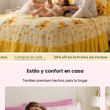
Comprar en sale →
20% off en la Promo de Verano
Co
Estilo y confort en casa
Textiles premium hechos para tu hogar