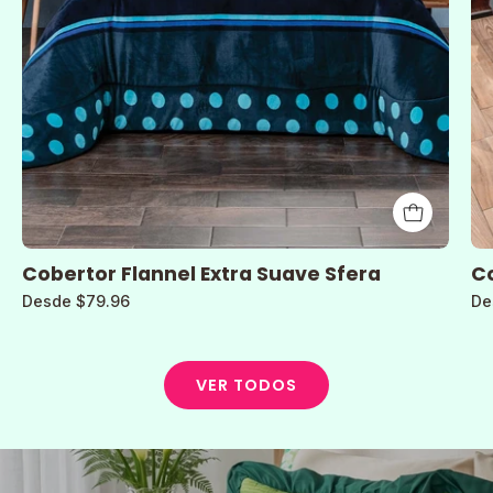
Cobertor Flannel Extra Suave Sfera
Co
Desde $79.96
De
VER TODOS