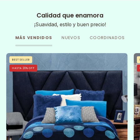
Calidad que enamora
¡Suavidad, estilo y buen precio!
MÁS VENDIDOS
NUEVOS
COORDINADOS
Cobertor
BEST SELLER
Flannel
HASTA 20% OFF
Con
Borrega
Sfera