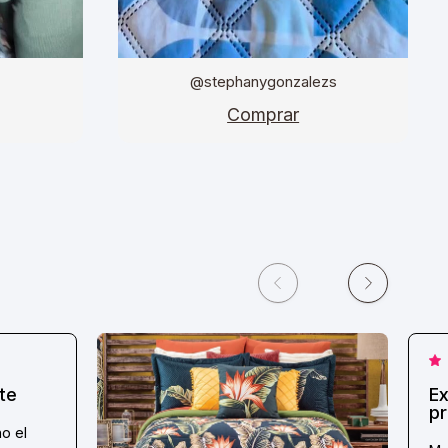
@stephanygonzalezs
Comprar
te
Ex
pr
o el