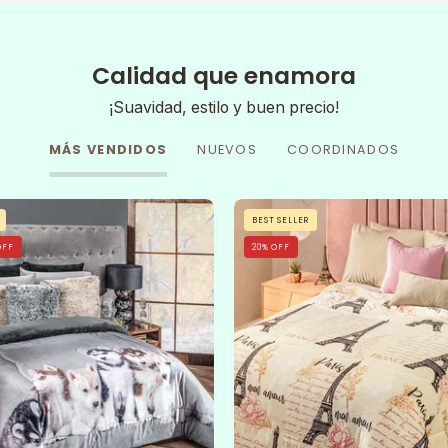
Calidad que enamora
¡Suavidad, estilo y buen precio!
MÁS VENDIDOS
NUEVOS
COORDINADOS
Cobertor
A
BEST SELLER
Huskys
neatly
OFF
20% OFF
made
bed
features
the
Cobertor
Flannel
Extra
Suave