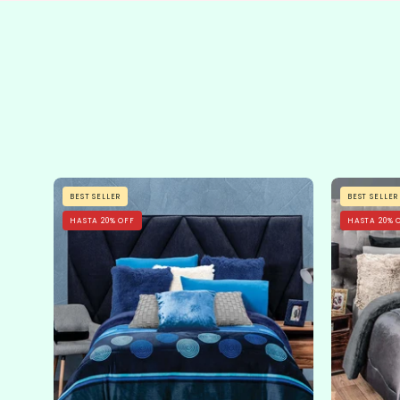
Cobertor
BEST SELLER
BEST SELLER
Flannel
HASTA 20% OFF
HASTA 20% 
Con
Borrega
Sfera