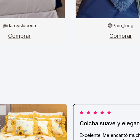
@darcyslucena
@Pam_lucg
Comprar
Comprar
Colcha suave y elegan
Excelente! Me encantó much