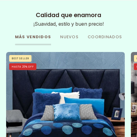
Calidad que enamora
¡Suavidad, estilo y buen precio!
MÁS VENDIDOS
NUEVOS
COORDINADOS
Cobertor
BEST SELLER
Flannel
HASTA 20% OFF
Con
Borrega
Sfera