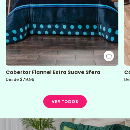
Cobertor Flannel Extra Suave Sfera
Co
Desde $79.96
De
VER TODOS