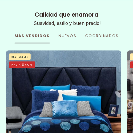
Calidad que enamora
¡Suavidad, estilo y buen precio!
MÁS VENDIDOS
NUEVOS
COORDINADOS
Cobertor
BEST SELLER
Flannel
HASTA 20% OFF
Con
Borrega
Sfera