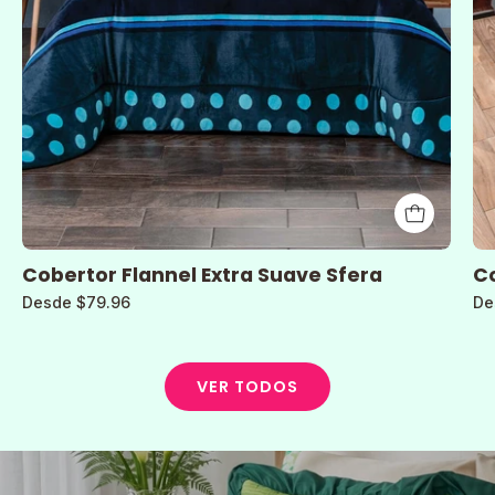
Cobertor Flannel Extra Suave Sfera
Co
Desde $79.96
De
VER TODOS