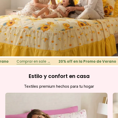
Comprar en sale →
20% off en la Promo de Verano
C
Estilo y confort en casa
Textiles premium hechos para tu hogar