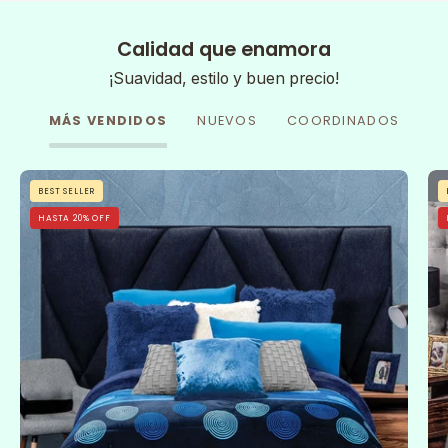
Calidad que enamora
¡Suavidad, estilo y buen precio!
MÁS VENDIDOS
NUEVOS
COORDINADOS
Cobertor
BEST SELLER
Flannel
HASTA 20% OFF
Con
Borrega
Sfera