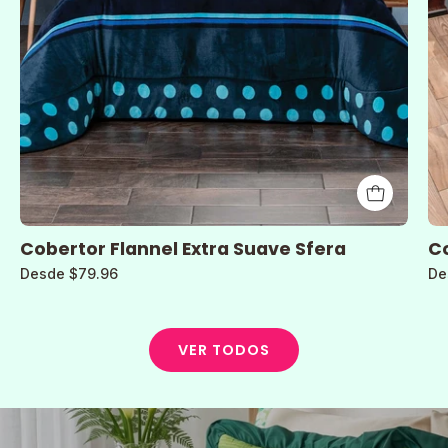
Cobertor Flannel Extra Suave Sfera
Co
Desde $79.96
De
VER TODOS