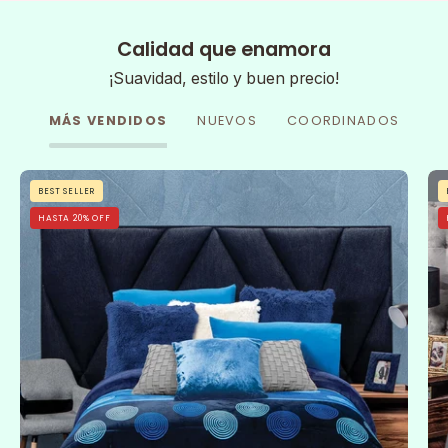
Calidad que enamora
¡Suavidad, estilo y buen precio!
MÁS VENDIDOS
NUEVOS
COORDINADOS
Cobertor
BEST SELLER
Flannel
HASTA 20% OFF
Con
Borrega
Sfera