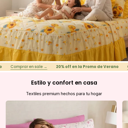
Comprar en sale →
20% off en la Promo de Verano
Compr
Estilo y confort en casa
Textiles premium hechos para tu hogar