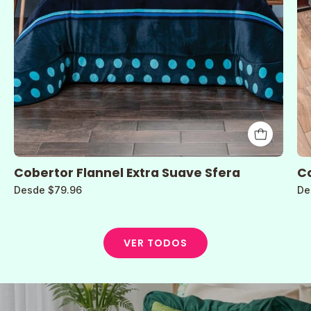
Cobertor Flannel Extra Suave Sfera
Co
Desde $79.96
De
VER TODOS