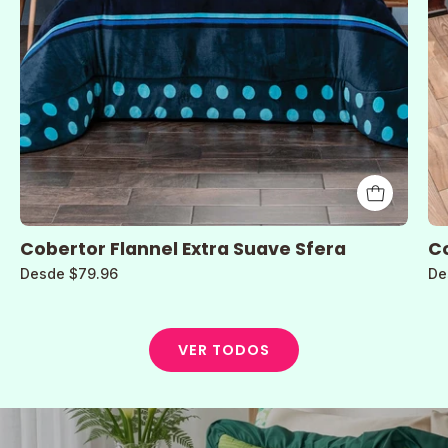
Cobertor Flannel Extra Suave Sfera
Co
Desde $79.96
De
VER TODOS