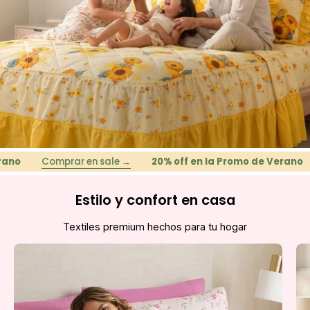
Comprar en sale →
20% off en la Promo de Verano
Co
Estilo y confort en casa
Textiles premium hechos para tu hogar