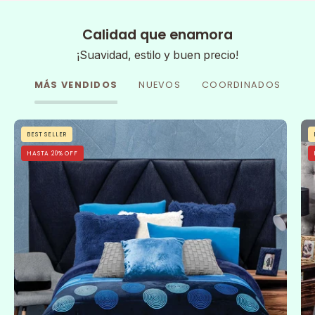
Calidad que enamora
¡Suavidad, estilo y buen precio!
MÁS VENDIDOS
NUEVOS
COORDINADOS
Cobertor
BEST SELLER
Flannel
HASTA 20% OFF
Con
Borrega
Sfera