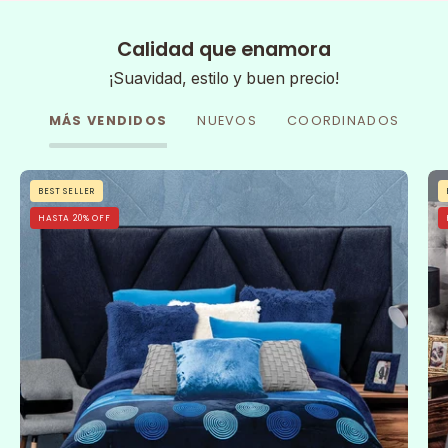
Calidad que enamora
¡Suavidad, estilo y buen precio!
MÁS VENDIDOS
NUEVOS
COORDINADOS
Cobertor
BEST SELLER
Flannel
HASTA 20% OFF
Con
Borrega
Sfera