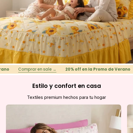
Comprar en sale →
20% off en la Promo de Verano
C
Estilo y confort en casa
Textiles premium hechos para tu hogar