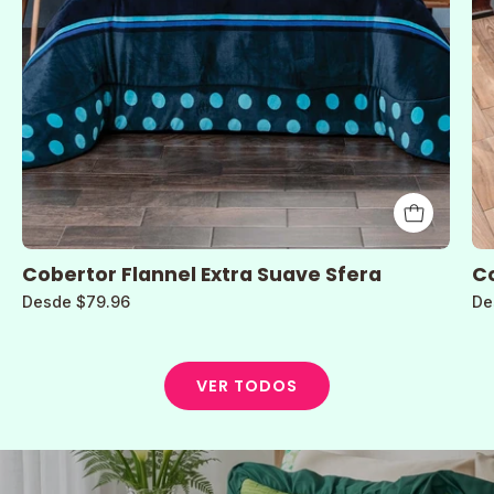
Cobertor Flannel Extra Suave Sfera
Co
Desde $79.96
De
VER TODOS