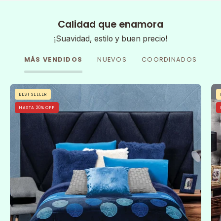
Calidad que enamora
¡Suavidad, estilo y buen precio!
MÁS VENDIDOS
NUEVOS
COORDINADOS
Cobertor
BEST SELLER
Flannel
HASTA 20% OFF
Con
Borrega
Sfera