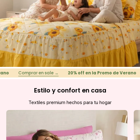
Comprar en sale →
20% off en la Promo de Verano
Co
Estilo y confort en casa
Textiles premium hechos para tu hogar