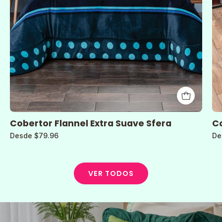
Cobertor Flannel Extra Suave Sfera
Co
Desde $79.96
De
VER TODOS