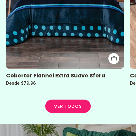
Cobertor Flannel Extra Suave Sfera
Co
Desde $79.96
De
VER TODOS