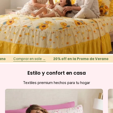
Comprar en sale →
20% off en la Promo de Verano
Com
Estilo y confort en casa
Textiles premium hechos para tu hogar