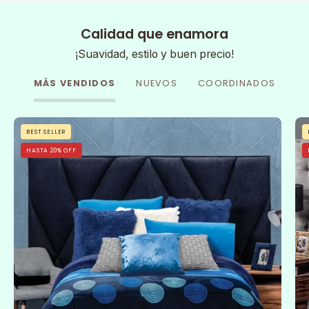
Calidad que enamora
¡Suavidad, estilo y buen precio!
MÁS VENDIDOS
NUEVOS
COORDINADOS
Cobertor
BEST SELLER
Flannel
HASTA 20% OFF
Con
Borrega
Sfera