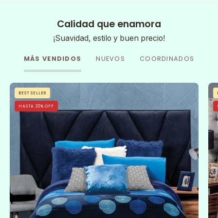
Calidad que enamora
¡Suavidad, estilo y buen precio!
MÁS VENDIDOS
NUEVOS
COORDINADOS
Cobertor
BEST SELLER
Flannel
HASTA 20% OFF
Con
Borrega
Sfera