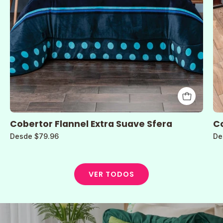
Cobertor Flannel Extra Suave Sfera
Co
Desde $79.96
De
VER TODOS