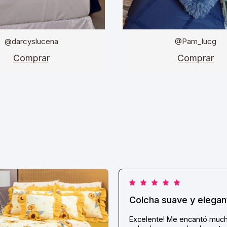
@darcyslucena
@Pam_lucg
Comprar
Comprar
Colcha suave y elegan
Excelente! Me encantó much