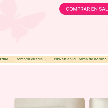
omprar en sale →
20% off en la Promo de Verano
Compra