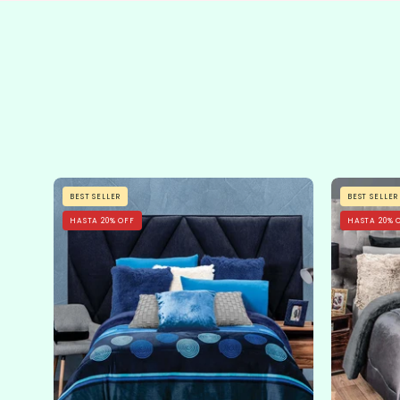
Cobertor
BEST SELLER
BEST SELLER
Flannel
HASTA 20% OFF
HASTA 20% 
Con
Borrega
Sfera