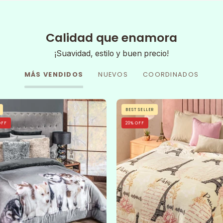
Calidad que enamora
¡Suavidad, estilo y buen precio!
MÁS VENDIDOS
NUEVOS
COORDINADOS
Cobertor
A
BEST SELLER
Huskys
neatly
OFF
20% OFF
made
bed
features
the
Cobertor
Flannel
Extra
Suave