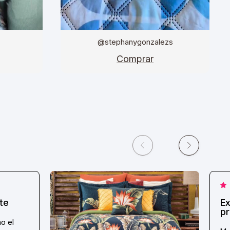
@stephanygonzalezs
Comprar
te
Ex
pr
o el