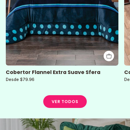
Cobertor Flannel Extra Suave Sfera
Co
Desde $79.96
De
VER TODOS