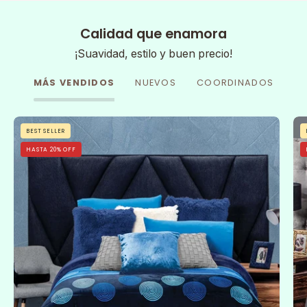
Calidad que enamora
¡Suavidad, estilo y buen precio!
MÁS VENDIDOS
NUEVOS
COORDINADOS
Cobertor
BEST SELLER
Flannel
HASTA 20% OFF
Con
Borrega
Sfera