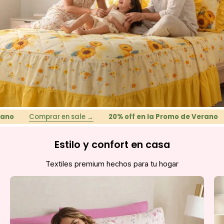
Comprar en sale →
20% off en la Promo de Verano
Co
Estilo y confort en casa
Textiles premium hechos para tu hogar