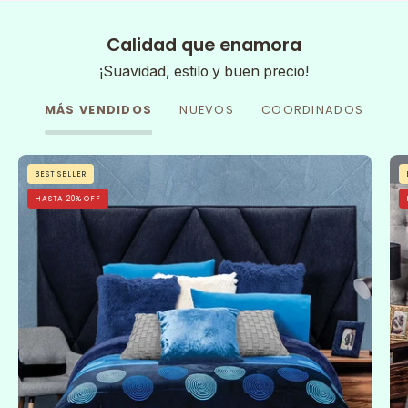
Calidad que enamora
¡Suavidad, estilo y buen precio!
MÁS VENDIDOS
NUEVOS
COORDINADOS
Cobertor
BEST SELLER
Flannel
HASTA 20% OFF
Con
Borrega
Sfera