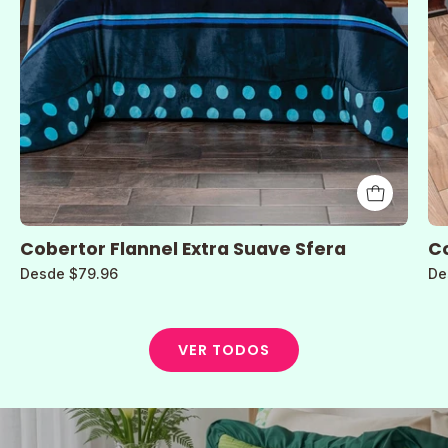
Cobertor Flannel Extra Suave Sfera
Co
Desde $79.96
De
VER TODOS