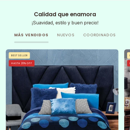
Calidad que enamora
¡Suavidad, estilo y buen precio!
MÁS VENDIDOS
NUEVOS
COORDINADOS
Cobertor
BEST SELLER
Flannel
HASTA 20% OFF
Con
Borrega
Sfera