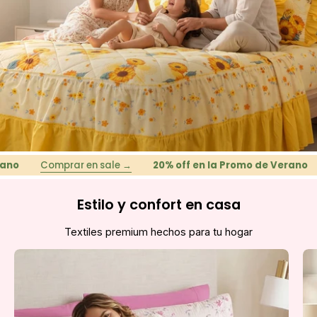
Comprar en sale →
20% off en la Promo de Verano
Co
Estilo y confort en casa
Textiles premium hechos para tu hogar