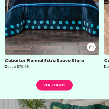
Cobertor Flannel Extra Suave Sfera
Co
Desde $79.96
De
VER TODOS